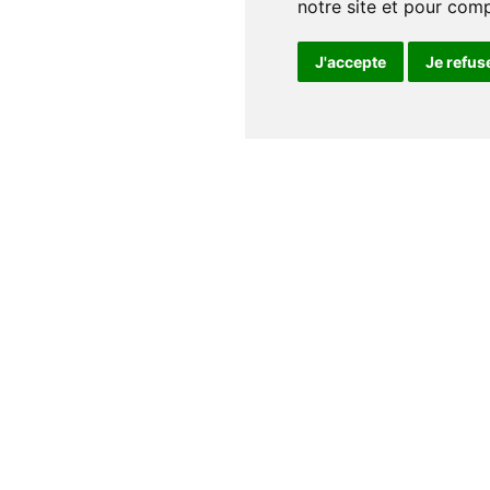
notre site et pour com
J'accepte
Je refus
Notre maison
Qui sommes nous
Nos auteurs