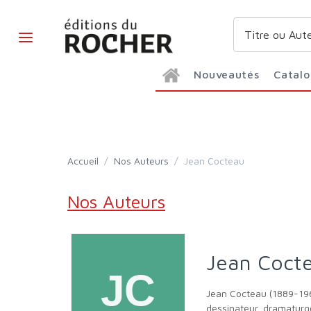
Nouveautés
Catal
Accueil
/
Nos Auteurs
/
Jean Cocteau
Nos Auteurs
Jean Coct
Jean Cocteau (1889-1963) est l’un des artistes les plus importants de la première moitié du XXe siècle. Poète avant tout, mais aussi peintre,
dessinateur, dramaturge