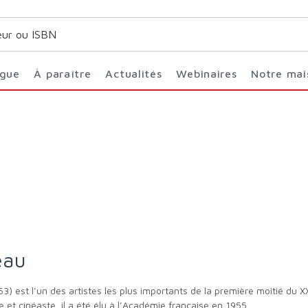
ogue
À paraître
Actualités
Webinaires
Notre ma
eau
 et cinéaste, il a été élu à l’Académie française en 1955.