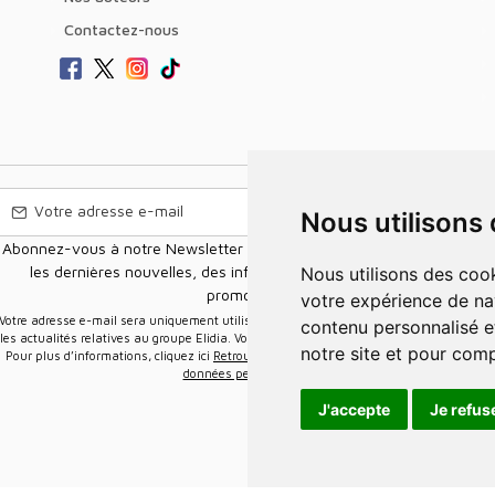
Contactez-nous
Nous utilisons
Abonnez-vous à notre Newsletter pour recevoir nos nouvelles offres,
les dernières nouvelles, des informations sur les ventes et les
Nous utilisons des cookies et d'autres technologies de suivi pour améliorer
promotions.
votre expérience de na
e-mail sera uniquement utilisée pour vous envoyer des informations sur
contenu personnalisé et
les actualités relatives au groupe Elidia. Vous pouvez vous désinscrire à tout moment.
notre site et pour com
Pour plus d’informations, cliquez ici
Retrouvez ici notre politique de protection de vos
données personnelles
.
J'accepte
Je refus