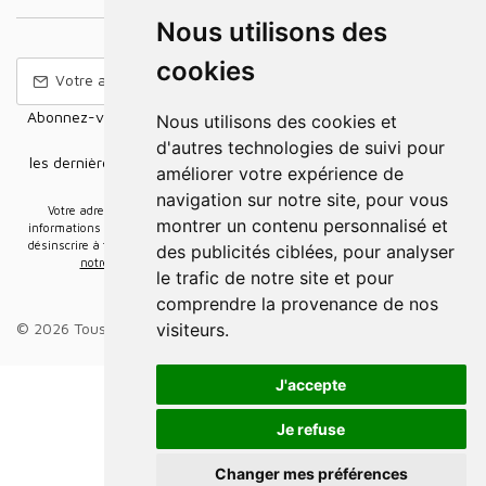
Nous utilisons des
cookies
Abonnez-vous à notre Newsletter pour recevoir nos nouvelles
Nous utilisons des cookies et
offres,
d'autres technologies de suivi pour
les dernières nouvelles, des informations sur les ventes et les
améliorer votre expérience de
promotions.
navigation sur notre site, pour vous
Votre adresse e-mail sera uniquement utilisée pour vous envoyer des
montrer un contenu personnalisé et
informations sur les actualités relatives au groupe Elidia. Vous pouvez vous
désinscrire à tout moment. Pour plus d’informations, cliquez ici
Retrouvez ici
des publicités ciblées, pour analyser
notre politique de protection de vos données personnelles
.
le trafic de notre site et pour
comprendre la provenance de nos
visiteurs.
© 2026 Tous droits réservés.
Groupe Elidia
.
J'accepte
Je refuse
Changer mes préférences