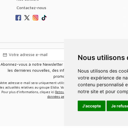
Contactez-nous
Nous utilisons
Abonnez-vous à notre Newsletter pour recevoir nos nouvelles offres,
les dernières nouvelles, des informations sur les ventes et les
Nous utilisons des cookies et d'autres technologies de suivi pour améliorer
promotions.
votre expérience de na
e-mail sera uniquement utilisée pour vous envoyer des informations sur
contenu personnalisé et
les actualités relatives au groupe Elidia. Vous pouvez vous désinscrire à tout moment.
notre site et pour com
Pour plus d’informations, cliquez ici
Retrouvez ici notre politique de protection de vos
données personnelles
.
J'accepte
Je refus