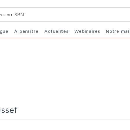
ogue
À paraître
Actualités
Webinaires
Notre ma
ussef