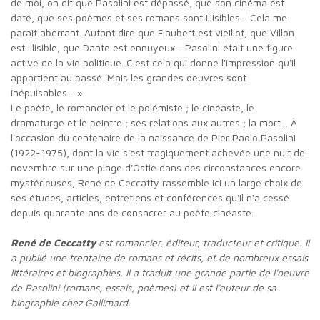
de moi, on dit que Pasolini est dépassé, que son cinéma est
daté, que ses poèmes et ses romans sont illisibles… Cela me
paraît aberrant. Autant dire que Flaubert est vieillot, que Villon
est illisible, que Dante est ennuyeux… Pasolini était une figure
active de la vie politique. C'est cela qui donne l'impression qu'il
appartient au passé. Mais les grandes oeuvres sont
inépuisables… »
Le poète, le romancier et le polémiste ; le cinéaste, le
dramaturge et le peintre ; ses relations aux autres ; la mort… À
l'occasion du centenaire de la naissance de Pier Paolo Pasolini
(1922-1975), dont la vie s'est tragiquement achevée une nuit de
novembre sur une plage d'Ostie dans des circonstances encore
mystérieuses, René de Ceccatty rassemble ici un large choix de
ses études, articles, entretiens et conférences qu'il n'a cessé
depuis quarante ans de consacrer au poète cinéaste.
René de Ceccatty
est romancier, éditeur, traducteur et critique. Il
a publié une
trentaine de romans et récits, et de nombreux essais
littéraires et biographies.
Il a traduit une grande partie de l'oeuvre
de Pasolini (romans, essais, poèmes)
et il est l'auteur de sa
biographie chez Gallimard.