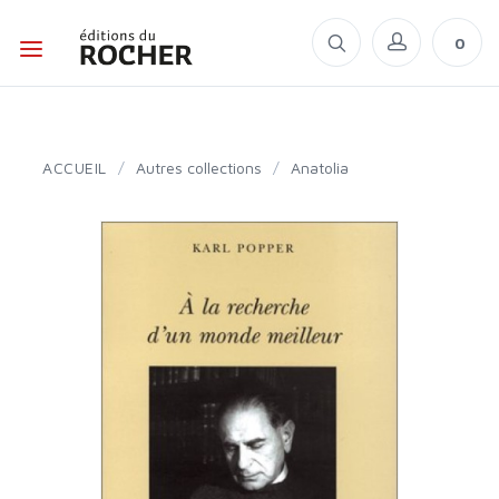
0
ACCUEIL
/
Autres collections
/
Anatolia